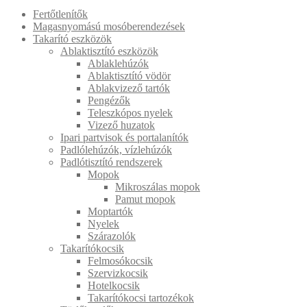
következőre:
Fertőtlenítők
Magasnyomású mosóberendezések
Takarító eszközök
Ablaktisztító eszközök
Ablaklehúzók
Ablaktisztító vödör
Ablakvizező tartók
Pengézők
Teleszkópos nyelek
Vizező huzatok
Ipari partvisok és portalanítók
Padlólehúzók, vízlehúzók
Padlótisztító rendszerek
Mopok
Mikroszálas mopok
Pamut mopok
Moptartók
Nyelek
Szárazolók
Takarítókocsik
Felmosókocsik
Szervizkocsik
Hotelkocsik
Takarítókocsi tartozékok