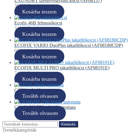
LAUNDRY szennyesgyűjtő kocsi (AF08157)
39900
Ft
+ ÁFA
Kosárba teszem
Ecofix 46B felmosókocsi
34900
Ft
+ ÁFA
Kosárba teszem
ECOFIX VARIO DuoPlus takarítókocsi (AF08180CDP)
69900
Ft
+ ÁFA
Kosárba teszem
ECOFIX MULTI PRO takarítókocsi (AF08191E)
74900
Ft
+ ÁFA
Kosárba teszem
CT231 súroló automata
Tovább olvasom
CT160 BT 75R súroló automata
Tovább olvasom
Keresés
Keresés
a
Termékkategóriák