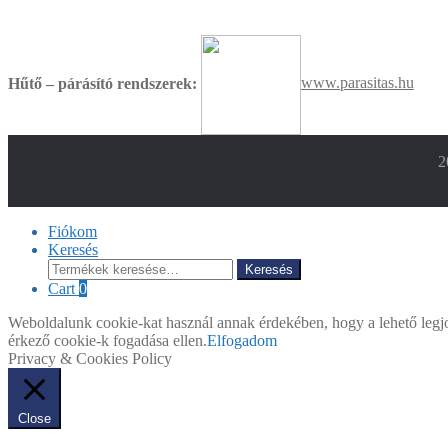
Hűtő – párásító rendszerek:
www.parasitas.hu
2
Fiókom
Keresés
Keresés
Keresés
a
Cart
0
következőre:
Weboldalunk cookie-kat használ annak érdekében, hogy a lehető legjo
érkező cookie-k fogadása ellen.
Elfogadom
Privacy & Cookies Policy
Close