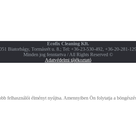
Ecofix Cleaning Kft.
051 Biatorbágy, Tormásrét u. 8.; Tel: +36-23-530-492, +36-20-281-12
Minden jog fenntartva / All Rights Reserved ©
Adatvédelmi tájékoztató
bb felhasználói élményt nyújtsa. Amennyiben Ön folytatja a böngészést