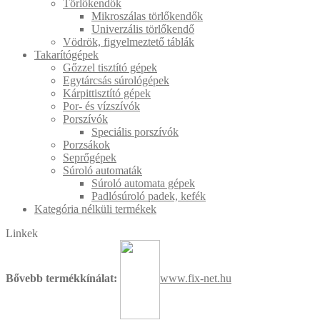
Törlőkendők
Mikroszálas törlőkendők
Univerzális törlőkendő
Vödrök, figyelmeztető táblák
Takarítógépek
Gőzzel tisztító gépek
Egytárcsás súrológépek
Kárpittisztító gépek
Por- és vízszívók
Porszívók
Speciális porszívók
Porzsákok
Seprőgépek
Súroló automaták
Súroló automata gépek
Padlósúroló padek, kefék
Kategória nélküli termékek
Linkek
Bővebb termékkínálat:
www.fix-net.hu