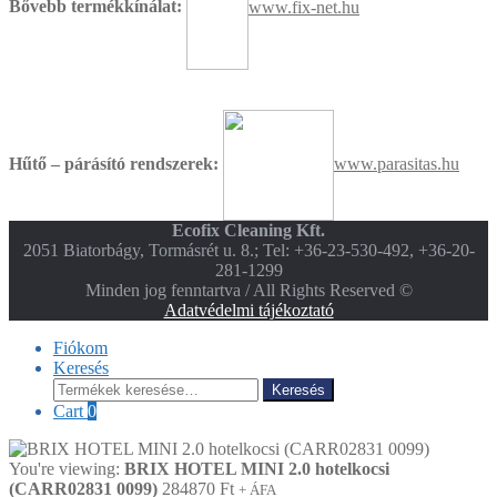
Bővebb termékkínálat:
www.fix-net.hu
Hűtő – párásító rendszerek:
www.parasitas.hu
Ecofix Cleaning Kft.
2051 Biatorbágy, Tormásrét u. 8.; Tel: +36-23-530-492, +36-20-
281-1299
Minden jog fenntartva / All Rights Reserved ©
Adatvédelmi tájékoztató
Fiókom
Keresés
Keresés
Keresés
a
Cart
0
következőre:
You're viewing:
BRIX HOTEL MINI 2.0 hotelkocsi
(CARR02831 0099)
284870
Ft
+ ÁFA