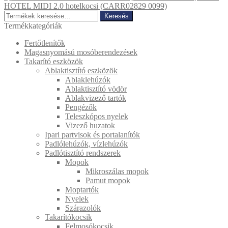
HOTEL MIDI 2.0 hotelkocsi (CARR02829 0099)
Keresés
Keresés
a
Termékkategóriák
következőre:
Fertőtlenítők
Magasnyomású mosóberendezések
Takarító eszközök
Ablaktisztító eszközök
Ablaklehúzók
Ablaktisztító vödör
Ablakvizező tartók
Pengézők
Teleszkópos nyelek
Vizező huzatok
Ipari partvisok és portalanítók
Padlólehúzók, vízlehúzók
Padlótisztító rendszerek
Mopok
Mikroszálas mopok
Pamut mopok
Moptartók
Nyelek
Szárazolók
Takarítókocsik
Felmosókocsik