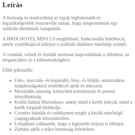
mennyiség
Leírás
A tisztaság és rendezettség az egyik legfontosabb és
legszükségesebb összetevője annak, hogy megteremtsük egy
szálloda identitását, hangulatát.
A BRIX HOTEL MINI 2.0 megbízható, funkcionális hotelkocsi,
amely esztétikájával kifejezi a szálloda általános minőségi szintjét.
A vonalak, színek és formák szorosan kapcsolódnak a stílushoz, az
eleganciához és a kifinomultsághoz.
Főbb jellemzők:
Ütés-, karcolás- és kopásálló, fény- és hőálló, antisztatikus
tulajdonságokkal rendelkező ajtók és rekeszek.
Maximális simaság, könnyített kormányzás és pontos
irányíthatóság.
Kettős hatású fékrendszer, amely mind a kerék irányát, mind a
kerék forgását blokkolja.
Csendes haladás és csökkentett rezgés a kiváló minőségű
csapágyaknak köszönhetően.
Lehajtható zsáktartók, hogy a legkisebb helyen is elférjen.
Zárható ajtók a teljes biztonság érdekében.