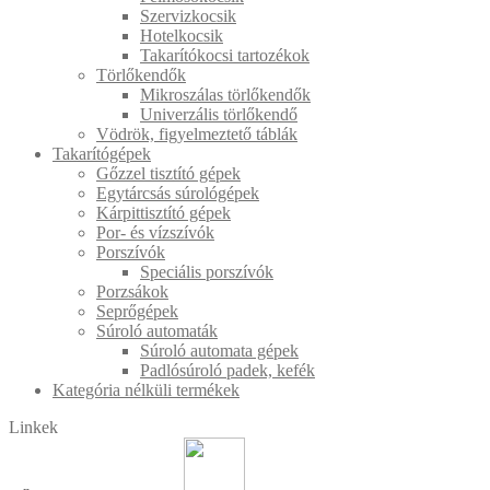
Szervizkocsik
Hotelkocsik
Takarítókocsi tartozékok
Törlőkendők
Mikroszálas törlőkendők
Univerzális törlőkendő
Vödrök, figyelmeztető táblák
Takarítógépek
Gőzzel tisztító gépek
Egytárcsás súrológépek
Kárpittisztító gépek
Por- és vízszívók
Porszívók
Speciális porszívók
Porzsákok
Seprőgépek
Súroló automaták
Súroló automata gépek
Padlósúroló padek, kefék
Kategória nélküli termékek
Linkek