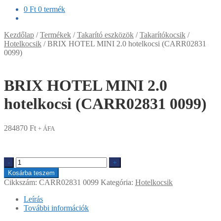
0
Ft
0 termék
Kezdőlap
/
Termékek
/
Takarító eszközök
/
Takarítókocsik
/
Hotelkocsik
/
BRIX HOTEL MINI 2.0 hotelkocsi (CARR02831
0099)
BRIX HOTEL MINI 2.0
hotelkocsi (CARR02831 0099)
284870
Ft
+ ÁFA
BRIX
-
+
HOTEL
Kosárba teszem
MINI
Cikkszám:
CARR02831 0099
Kategória:
Hotelkocsik
2.0
hotelkocsi
Leírás
(CARR02831
További információk
0099)