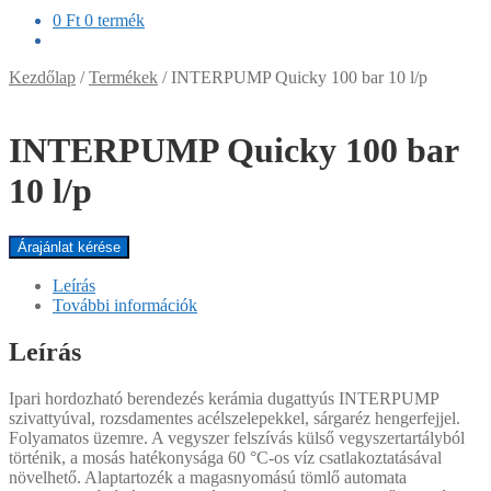
0
Ft
0 termék
Kezdőlap
/
Termékek
/
INTERPUMP Quicky 100 bar 10 l/p
INTERPUMP Quicky 100 bar
10 l/p
Árajánlat kérése
Leírás
További információk
Leírás
Ipari hordozható berendezés kerámia dugattyús INTERPUMP
szivattyúval, rozsdamentes acélszelepekkel, sárgaréz hengerfejjel.
Folyamatos üzemre. A vegyszer felszívás külső vegyszertartályból
történik, a mosás hatékonysága 60 °C-os víz csatlakoztatásával
növelhető. Alaptartozék a magasnyomású tömlő automata