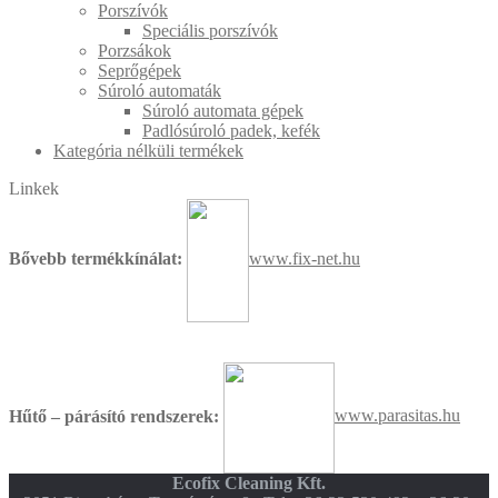
Porszívók
Speciális porszívók
Porzsákok
Seprőgépek
Súroló automaták
Súroló automata gépek
Padlósúroló padek, kefék
Kategória nélküli termékek
Linkek
Bővebb termékkínálat:
www.fix-net.hu
Hűtő – párásító rendszerek:
www.parasitas.hu
Ecofix Cleaning Kft.