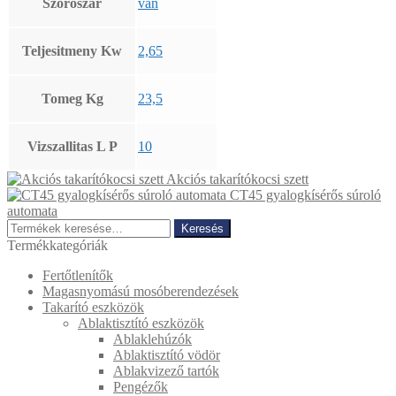
Szoroszar
van
Teljesitmeny Kw
2,65
Tomeg Kg
23,5
Vizszallitas L P
10
Akciós takarítókocsi szett
CT45 gyalogkísérős súroló
automata
Keresés
Keresés
a
Termékkategóriák
következőre:
Fertőtlenítők
Magasnyomású mosóberendezések
Takarító eszközök
Ablaktisztító eszközök
Ablaklehúzók
Ablaktisztító vödör
Ablakvizező tartók
Pengézők