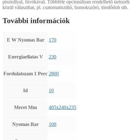
pisztollyal, fúvókával. Többféle opcionálisan rendelhető tartozék
közül választhat, pl. csatornatisztító, homokszóró, tömlődob stb.
További információk
E W Nyomas Bar
170
Energiaellatas V
230
Fordulatszam 1 Perc
2800
Id
10
Meret Mm
405x240x235
Nyomas Bar
100