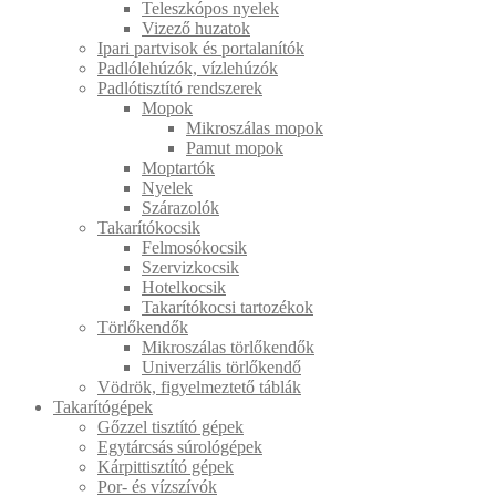
Teleszkópos nyelek
Vizező huzatok
Ipari partvisok és portalanítók
Padlólehúzók, vízlehúzók
Padlótisztító rendszerek
Mopok
Mikroszálas mopok
Pamut mopok
Moptartók
Nyelek
Szárazolók
Takarítókocsik
Felmosókocsik
Szervizkocsik
Hotelkocsik
Takarítókocsi tartozékok
Törlőkendők
Mikroszálas törlőkendők
Univerzális törlőkendő
Vödrök, figyelmeztető táblák
Takarítógépek
Gőzzel tisztító gépek
Egytárcsás súrológépek
Kárpittisztító gépek
Por- és vízszívók