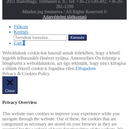
2051 Biatorbágy, Tormásrét u. 8.; Tel: +36-23-530-492, +36-20-
281-1299
Minden jog fenntartva / All Rights Reserved ©
Adatvédelmi tájékoztató
Fiókom
Keresés
Keresés
Keresés
a
Cart
0
következőre:
Weboldalunk cookie-kat használ annak érdekében, hogy a lehető
legjobb felhasználói élményt nyújtsa. Amennyiben Ön folytatja a
böngészést a weboldalunkon, azt úgy tekintjük, hogy nincs kifogása
a tőlünk érkező cookie-k fogadása ellen.
Elfogadom
Privacy & Cookies Policy
Close
Privacy Overview
This website uses cookies to improve your experience while you
navigate through the website. Out of these, the cookies that are
categorized as necessary are stored on your browser as they are